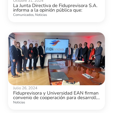
Octubre 31, 2024
La Junta Directiva de Fiduprevisora S.A.
informa a la opinión pública que:
Comunicados
,
Noticias
Julio 26, 2024
Fiduprevisora y Universidad EAN firman
convenio de cooperación para desarrollo
e innovación en el sector financiero
Noticias