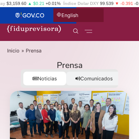
3,159.60
▲ $0.21
+0.01%
Índice Dolar DXY
99.539
▼ -0.391
-0.39%
English
Inicio
»
Prensa
Prensa
Noticias
Comunicados
G