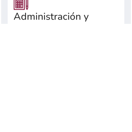
Administración y
pagos
Recepción de dinero y otros activos para
administrarlos de acuerdo con las
instrucciones del Fideicomitente.
Ver más