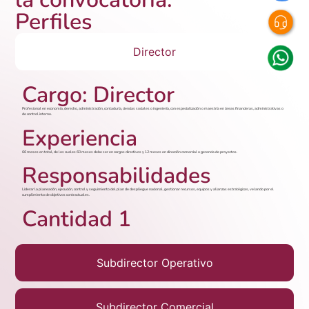
Perfiles
Director
Cargo: Director
Profesional en economía, derecho, administración, contaduría, ciencias sociales o ingeniería, con especialización o maestría en áreas financieras, administrativas o
de control interno.
Experiencia
66 meses en total, de los cuales 60 meses debe ser en cargos directivos y 12 meses en dirección comercial o gerencia de proyectos.
Responsabilidades
Liderar la planeación, ejecución, control y seguimiento del plan de despliegue nacional, gestionar recursos, equipos y alianzas estratégicas, velando por el
cumplimiento de objetivos contractuales.
Cantidad 1
Subdirector Operativo
Subdirector Comercial