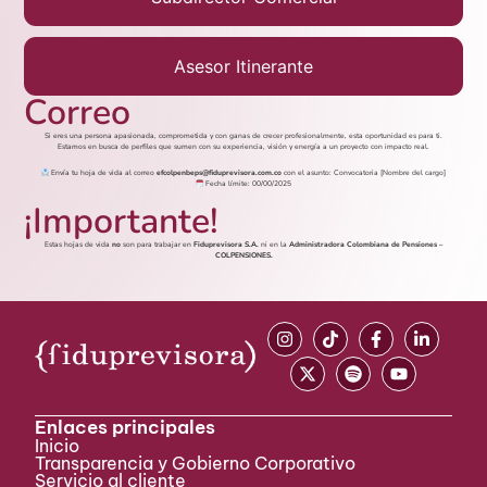
Asesor Itinerante
Correo
Si eres una persona apasionada, comprometida y con ganas de crecer profesionalmente, esta oportunidad es para ti.
Estamos en busca de perfiles que sumen con su experiencia, visión y energía a un proyecto con impacto real.
Envía tu hoja de vida al correo
efcolpenbeps@fiduprevisora.com.co
con el asunto: Convocatoria [Nombre del cargo]
Fecha límite: 00/00/2025
¡Importante!
Estas hojas de vida
no
son para trabajar en
Fiduprevisora S.A.
ni en la
Administradora Colombiana de Pensiones –
COLPENSIONES.
Enlaces principales
Inicio
Transparencia y Gobierno Corporativo
Servicio al cliente