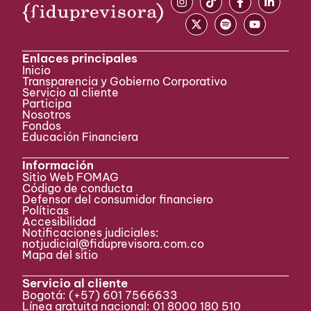
Fomag. Rediseño de la página WEB de
Fiduprevisora y del FOMAG con servicios de
consulta para los Docentes. Renovación
Certificado de Gestión de Calidad ISO
Enlaces principales
9000:2000 Inicio Proyecto de Seguridad de la
Inicio
Información Primer Patrimonio Autónomo de
Transparencia y Gobierno Corporativo
Remanentes – Producto de Liquidación
Servicio al cliente
Electrificadoras de la Costa Liquidación de
Participa ​
Nosotros
ADPOSTAL. Inicio de revisión estratégica
Fondos
trimestral con toda la organización en el Teatro
Educación Financiera
Nacional. Implementación sistema especializado
para la administración de fondos de inversión
Información
PORFIN.
Sitio Web FOMAG
Código de conducta
Defensor del consumidor financiero
Políticas
Accesibilidad
2006
20
Notificaciones judiciales:
notjudicial@fiduprevisora.com.co
Mapa del sitio
Modelo de Administración
Servicio al cliente
Bogotá:
(+57) 601 7566633
Integral del Riesgo
Línea gratuita nacional: 01 8000 180 510