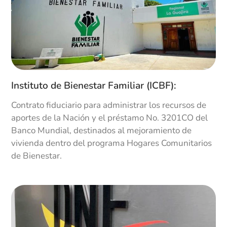
CALCULADORES. Lanzamiento a nivel nacional.
Pautas en Televisión. Implementación del
Sistema Financiero Integral. Constitución del
Consorcio FOPEP y firma del contrato de fiducia.
1998
12
Instituto de Bienestar Familiar (ICBF):
Contrato fiduciario para administrar los recursos de
Carteras Colectivas
aportes de la Nación y el préstamo No. 3201CO del
Banco Mundial, destinados al mejoramiento de
Creación del producto de inversión FONDO
vivienda dentro del programa Hogares Comunitarios
COMÚN ORDINARIO, ahora CARTERAS
COLECTIVAS Intento de fusión con las
de Bienestar.
fiduciarias públicas, absorbiendo a Fiduifi.
1999
13