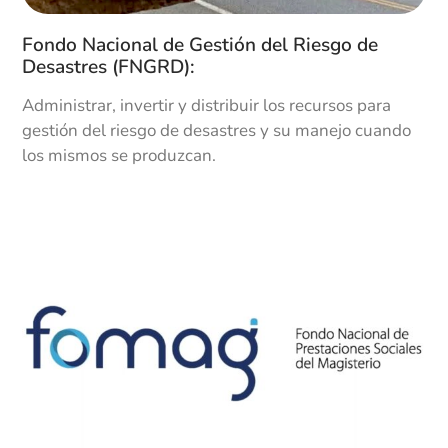
Bajos niveles de automatización. Propuesta de
Fondo Nacional de Gestión del Riesgo de
fusión con Fidupopular. Apertura de la Oficina
Desastres (FNGRD):
de Cartagena.
Administrar, invertir y distribuir los recursos para
gestión del riesgo de desastres y su manejo cuando
1993
los mismos se produzcan.
07
Nuevos Presidentes
Nombramiento Presidente: Martha Álvarez
(Marzo a Octubre) Nombramiento Presidente:
Lucía Villate Paris.
1994
08