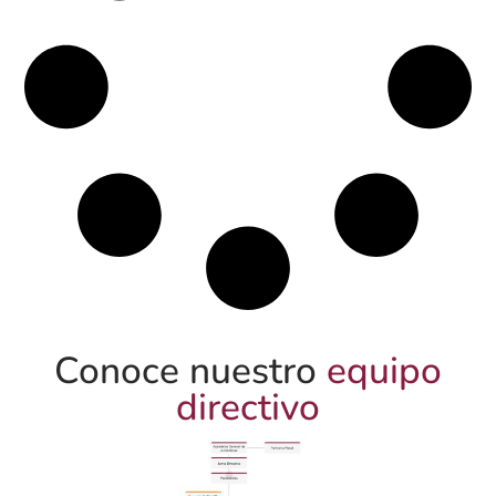
2003
17
Telecom y Teleasociadas
Primeros negocios de liquidación empresarial,
TELECOM y TELEASOCIADAS. Creación de
fondo común especial ahora denominado
Cartera Colectiva Efectivo a Plazos. Creación de
nuevos productos de fiducia de inversión.
Conoce nuestro
equipo
2004
18
directivo
Liquidación Inravisión