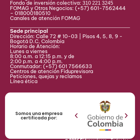
Fondo de inversión colectiva:
310 221 3245
Desmonte de la Oficina de Armenia
FOMAG y Otros Negocios: (+57) 601-7562444
– 018000180510
Implementación Sistema para Administración
Canales de atención FOMAG
de Fondos Comunes hoy Carteras Colectivas
Adecuación Mesa de Dinero e integración física
Sede principal
con la Oficina de Riesgos. Implementación
Dirección: Calle 72 # 10-03 | Pisos 4, 5, 8, 9 -
Intranet. Consolidación producto Patrimonios
Bogotá D.C, Colombia
Autónomos de Remanentes de entidades en
Horario de Atención:
liquidación Inicio de operaciones de la Oficina de
Lunes a viernes
8:00 a.m. a 12:15 p.m. y de
Pereira. Actualización procedimiento de
2:00 p.m. a 4:00 p.m.
Planeación Estratégica e implementación de
Conmutador:
(+57) 601 7566633
cambios en la metodología de planeación 2006-
Centros de atención Fiduprevisora
2007. Implementación de Modelo de
Peticiones, quejas y reclamos
Línea ética
Administración Integral del Riesgo.
2007
21
Somos una empresa
certificada por:
Venta de acciones Paz del
Río