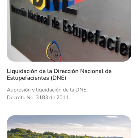
Fosadec
Suscripción del negocio FOREC que origina
apertura de la Oficina de Armenia. Suscripción
del negocio FOSADEC Se deja de depender de
un solo negocio.
2000
14
Liquidación de la Dirección Nacional de
Estupefacientes (DNE)
Cambio de imagen
Aupresión y liquidación de la DNE.
Cambio de Imagen y Slogan “Valores que hacen
Decreto No. 3183 de 2011.
la diferencia” Primera certificación de Gestión de
Calidad Icontec ISO 9001 Firma de un nuevo
contrato para el negocio FOSYGA por cinco años.
El sector fiduciario sufrió perdida por volatilidad
de los TES Nombramiento Presidente: Juan
Carlos López.