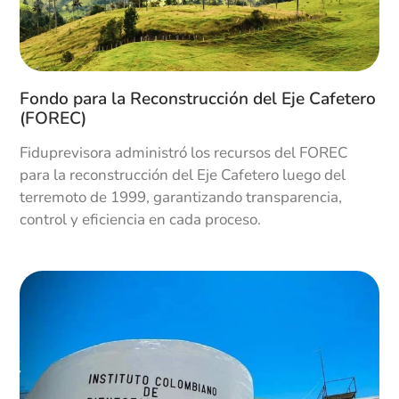
Consorcio Fosyga y firma del contrato de fiducia.
1996
10
Fondo para la Reconstrucción del Eje Cafetero
(FOREC)
Fosga
Fiduprevisora administró los recursos del FOREC
Nombramiento Presidente: Juan Manuel
para la reconstrucción del Eje Cafetero luego del
Álvarez Constitución del Consorcio FOSGA y
terremoto de 1999, garantizando transparencia,
firma del contrato de fiducia. Firma contrato
control y eficiencia en cada proceso.
Pensagro.
1997
11
Sistema Financiero Integral
Campaña publicitaria FRÍOS Y