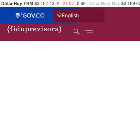
Dólar Hoy TRM
$3,157.43
▼ -21.97
-0.69
Dólar Next Day
$3,159.6
English