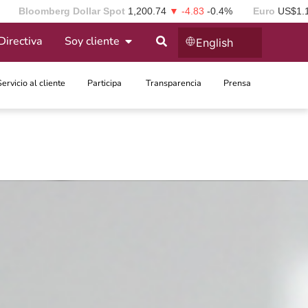
Bloomberg Dollar Spot
1,200.74
▼ -4.83
-0.4%
Euro
US$1.
Directiva
Soy cliente
English
Servicio al cliente
Participa ​
Transparencia
Prensa