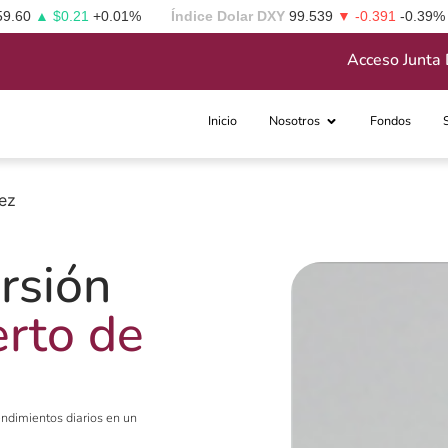
59.60
▲ $0.21
+0.01%
Índice Dolar DXY
99.539
▼ -0.391
-0.39%
Acceso Junta 
Inicio
Nosotros
Fondos
dez
rsión
erto de
rendimientos diarios en un