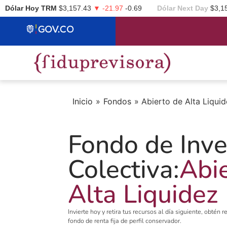
Dólar Hoy TRM
$3,157.43
▼ -21.97
-0.69
Dólar Next Day
$3,1
Inicio
»
Fondos
»
Abierto de Alta Liqui
Fondo de Inve
Colectiva:
Abi
Alta Liquidez
Invierte hoy y retira tus recursos al día siguiente, obtén 
fondo de renta fija de perfil conservador.