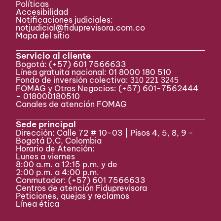
Políticas
Accesibilidad
Notificaciones judiciales:
notjudicial@fiduprevisora.com.co
Mapa del sitio
Servicio al cliente
Bogotá:
(+57) 601 7566633
Línea gratuita nacional: 01 8000 180 510
Fondo de inversión colectiva:
310 221 3245
FOMAG y Otros Negocios: (+57) 601-7562444
– 018000180510
Canales de atención FOMAG
Sede principal
Dirección: Calle 72 # 10-03 | Pisos 4, 5, 8, 9 -
Bogotá D.C, Colombia
Horario de Atención:
Lunes a viernes
8:00 a.m. a 12:15 p.m. y de
2:00 p.m. a 4:00 p.m.
Conmutador:
(+57) 601 7566633
Centros de atención Fiduprevisora
Peticiones, quejas y reclamos
Línea ética