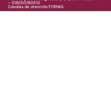
– 018000180510
Canales de atención FOMAG
Sede principal
Dirección: Calle 72 # 10-03 | Pisos 4, 5, 8, 9 -
Bogotá D.C, Colombia
Horario de Atención:
Lunes a viernes
8:00 a.m. a 12:15 p.m. y de
2:00 p.m. a 4:00 p.m.
Conmutador:
(+57) 601 7566633
Centros de atención Fiduprevisora
Peticiones, quejas y reclamos
Línea ética
Somos una empresa
certificada por:
© 2026 Fiduprevisora -
Todos los
derechos reservados.