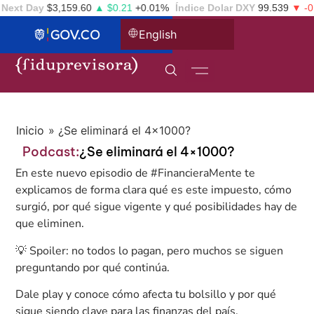
ext Day
$3,159.60
▲ $0.21
+0.01%
Índice Dolar DXY
99.539
▼ -0.3
English
Inicio
»
¿Se eliminará el 4×1000?
Podcast:
¿Se eliminará el 4×1000?
En este nuevo episodio de #FinancieraMente te
explicamos de forma clara qué es este impuesto, cómo
surgió, por qué sigue vigente y qué posibilidades hay de
que eliminen.
💡 Spoiler: no todos lo pagan, pero muchos se siguen
preguntando por qué continúa.
Dale play y conoce cómo afecta tu bolsillo y por qué
sigue siendo clave para las finanzas del país.