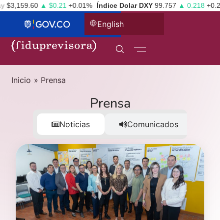
3,159.60
▲ $0.21
+0.01%
Índice Dolar DXY
99.757
▲ 0.218
+0.22%
English
Inicio
»
Prensa
Prensa
Noticias
Comunicados
G