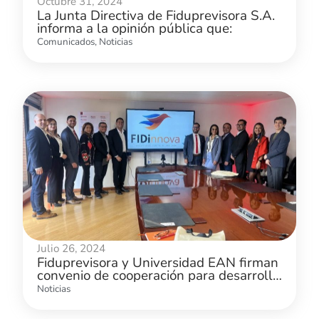
Octubre 31, 2024
La Junta Directiva de Fiduprevisora S.A.
informa a la opinión pública que:
Comunicados
,
Noticias
Julio 26, 2024
Fiduprevisora y Universidad EAN firman
convenio de cooperación para desarrollo
e innovación en el sector financiero
Noticias