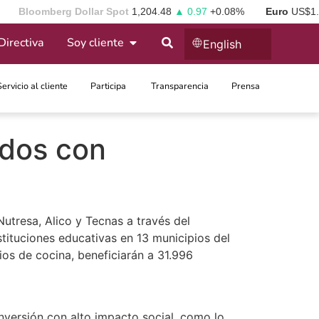
Bloomberg Dollar Spot
1,204.48
▲ 0.97
+0.08%
Euro
US$1
Directiva
Soy cliente
English
Servicio al cliente
Participa ​
Transparencia
Prensa
ados con
utresa, Alico y Tecnas a través del
tituciones educativas en 13 municipios del
ios de cocina, beneficiarán a 31.996
nversión con alto impacto social, como lo