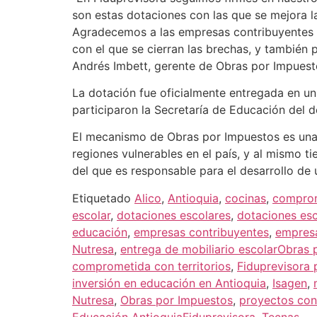
son estas dotaciones con las que se mejora l
Agradecemos a las empresas contribuyentes p
con el que se cierran las brechas, y también 
Andrés Imbett, gerente de Obras por Impuest
La dotación fue oficialmente entregada en un 
participaron la Secretaría de Educación del d
El mecanismo de Obras por Impuestos es una 
regiones vulnerables en el país, y al mismo 
del que es responsable para el desarrollo de u
Etiquetado
Alico
,
Antioquia
,
cocinas
,
comprom
escolar
,
dotaciones escolares
,
dotaciones esc
educación
,
empresas contribuyentes
,
empres
Nutresa
,
entrega de mobiliario escolarObras 
comprometida con territorios
,
Fiduprevisora 
inversión en educación en Antioquia
,
Isagen
,
Nutresa
,
Obras por Impuestos
,
proyectos con
Educación AntioquiaFiduprevisora
,
Tecnas