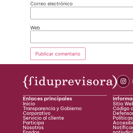
Correo electrónico
Web
Enlaces principales
Informa
Inicio
Sitio W
Transparencia y Gobierno
Código 
Corporativo
Defensor
Servicio al cliente
Políticas
Participa ​
Accesibi
Nosotros
Notificac
Fondos
notjudic