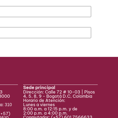
Sede principal
33
Dirección: Calle 72 # 10-03 | Pisos
 8000
4, 5, 8, 9 - Bogotá D.C, Colombia
Horario de Atención:
va:
Lunes a viernes
310
8:00 a.m. a 12:15 p.m. y de
2:00 p.m. a 4:00 p.m.
(+57)
Conmutador:
(+57) 601 7566633
0510