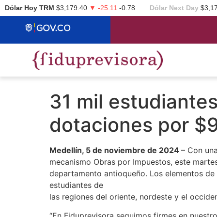
Dólar Hoy TRM
$3,179.40
▼ -25.11
-0.78
Dólar Next Day
$3,1
31 mil estudiante
dotaciones por $9
Medellín, 5 de noviembre de 2024
– Con una
mecanismo Obras por Impuestos, este martes 
departamento antioqueño. Los elementos de mo
estudiantes de
las regiones del oriente, nordeste y el occide
“En Fiduprevisora seguimos firmes en nuestro