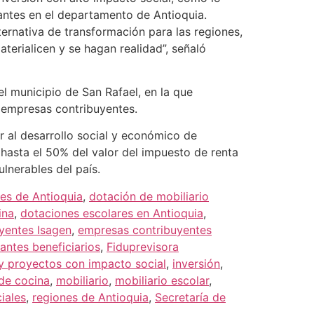
antes en el departamento de Antioquia.
rnativa de transformación para las regiones,
terialicen y se hagan realidad”, señaló
el municipio de San Rafael, en la que
s empresas contribuyentes.
 al desarrollo social y económico de
 hasta el 50% del valor del impuesto de renta
ulnerables del país.
tes de Antioquia
,
dotación de mobiliario
ina
,
dotaciones escolares en Antioquia
,
yentes Isagen
,
empresas contribuyentes
antes beneficiarios
,
Fiduprevisora
y proyectos con impacto social
,
inversión
,
de cocina
,
mobiliario
,
mobiliario escolar
,
iales
,
regiones de Antioquia
,
Secretaría de