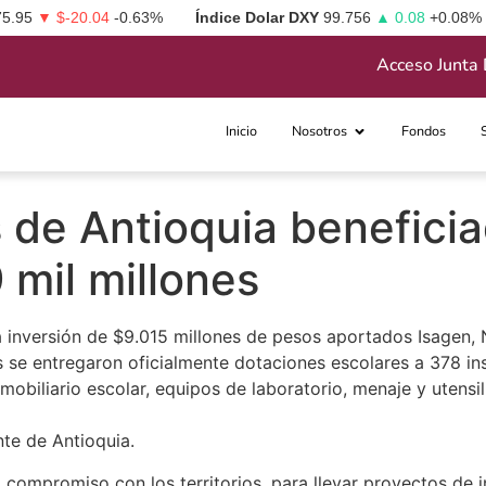
75.95
▼ $-20.04
-0.63%
Índice Dolar DXY
99.756
▲ 0.08
+0.08%
Acceso Junta 
Inicio
Nosotros
Fondos
s de Antioquia benefici
 mil millones
 inversión de $9.015 millones de pesos aportados Isagen, N
se entregaron oficialmente dotaciones escolares a 378 ins
biliario escolar, equipos de laboratorio, menaje y utensil
nte de Antioquia.
 compromiso con los territorios, para llevar proyectos de i