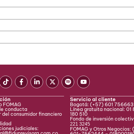
ción
Servicio al cliente
eb FOMAG
Bogotá:
(+57) 601 75666
de conducta
Línea gratuita nacional: 01
 del consumidor financiero
180 510
Fondo de inversión colecti
lidad
221 3245
iones judiciales:
FOMAG y Otros Negocios: 
ial@fiduprevisora.com.co
601-7562444 – 01800018