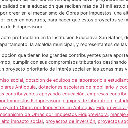
a calidad de la educación que reciben más de 31 mil estudi
or creer en el mecanismo de Obras por Impuestos, una alte
por creer en nosotros, para hacer que estos proyectos se ma
os de Fiduprevisora.
acto protocolario en la Institución Educativa San Rafael, d
epartamento, la alcaldía municipal, y representantes de la
opción que tienen los grandes contribuyentes para aportar
tiempo, cumplir con sus compromisos tributarios destinando
n proyecto prioritario de interés social en las zonas más v
iso social
,
dotación de equipos de laboratorio a estudian
olares Antioquia
,
dotaciones escolares de mobiliario y coc
as contribuyentes apoyando educación
,
empresas contribu
por Impuestos Fiduprevisora
,
equipos de laboratorio
,
estudi
proyecto Obras por Impuestos en Antioquia
,
Fiduprevisora 
mecanismo de Obras por Impuestos Fiduprevisora
,
menaje 
 alto impacto social
,
proyectos de inversión
,
proyectos soc