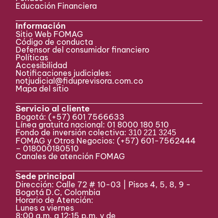
Educación Financiera
Información
Sitio Web FOMAG
Código de conducta
Defensor del consumidor financiero
Políticas
Accesibilidad
Notificaciones judiciales:
notjudicial@fiduprevisora.com.co
Mapa del sitio
Servicio al cliente
Bogotá:
(+57) 601 7566633
Línea gratuita nacional: 01 8000 180 510
Fondo de inversión colectiva:
310 221 3245
FOMAG y Otros Negocios: (+57) 601-7562444
– 018000180510
Canales de atención FOMAG
Sede principal
Dirección: Calle 72 # 10-03 | Pisos 4, 5, 8, 9 -
Bogotá D.C, Colombia
Horario de Atención:
Lunes a viernes
8:00 a.m. a 12:15 p.m. y de