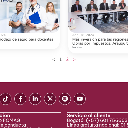
2024
Abril 18, 2024
odelo de salud para docentes
Más inversión para las regione
Obras por Impuestos. Arauquit
recibirá proyecto para beneficia
Noticias
mil habitantes
<
1
2
>
ción
Servicio al cliente
eb FOMAG
Bogotá:
(+57) 601 75666
de conducta
Línea gratuita nacional: 01