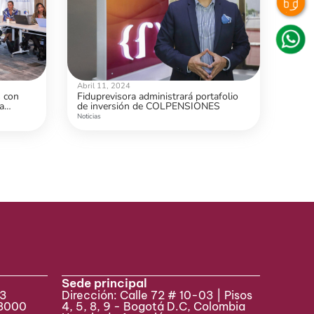
Abril 11, 2024
s con
Fiduprevisora administrará portafolio
a
de inversión de COLPENSIONES
r a 21
Noticias
Sede principal
33
Dirección: Calle 72 # 10-03 | Pisos
 8000
4, 5, 8, 9 - Bogotá D.C, Colombia