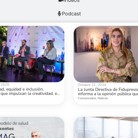
Videos
Podcast
, 2025
Octubre 31, 2024
ad, equidad e inclusión,
La Junta Directiva de Fiduprevi
 que impulsan la creatividad, el
informa a la opinión pública qu
lo y la innovación
Comunicados
,
Noticias