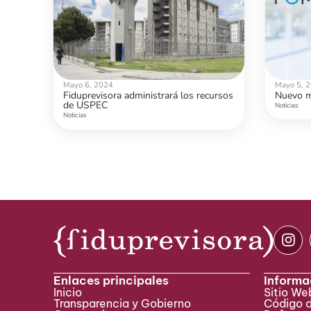
Mayo 6, 2024
Mayo 5, 
Fiduprevisora administrará los recursos
Nuevo m
de USPEC
Noticias
Noticias
Enlaces principales
Informa
Inicio
Sitio W
Transparencia y Gobierno
Código 