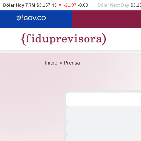
Dólar Hoy TRM
$3,157.43
▼ -21.97
-0.69
Dólar Next Day
$3,1
Inicio
»
Prensa