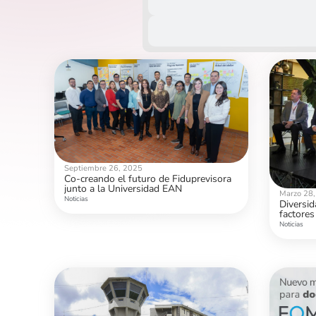
Septiembre 26, 2025
Co-creando el futuro de Fiduprevisora
junto a la Universidad EAN
Marzo 28
Noticias
Diversid
factores
desarrol
Noticias