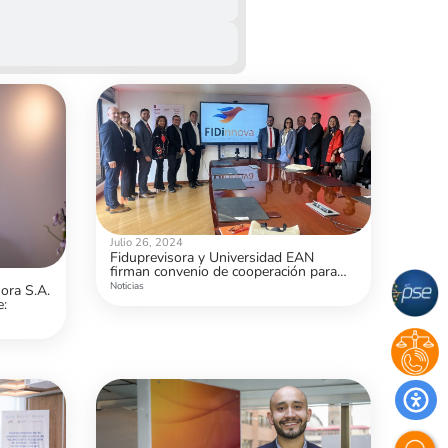
Julio 26, 2024
Fiduprevisora y Universidad EAN
firman convenio de cooperación para
desarrollo e innovación en el sector
Noticias
sora S.A.
financiero
e: