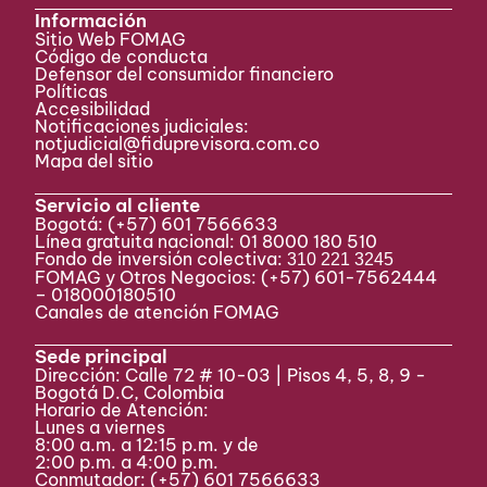
Información
Sitio Web FOMAG
Código de conducta
Defensor del consumidor financiero
Políticas
Accesibilidad
Notificaciones judiciales:
notjudicial@fiduprevisora.com.co
Mapa del sitio
Servicio al cliente
Bogotá:
(+57) 601 7566633
Línea gratuita nacional: 01 8000 180 510
Fondo de inversión colectiva:
310 221 3245
FOMAG y Otros Negocios: (+57) 601-7562444
– 018000180510
Canales de atención FOMAG
Sede principal
Dirección: Calle 72 # 10-03 | Pisos 4, 5, 8, 9 -
Bogotá D.C, Colombia
Horario de Atención:
Lunes a viernes
8:00 a.m. a 12:15 p.m. y de
2:00 p.m. a 4:00 p.m.
Conmutador:
(+57) 601 7566633