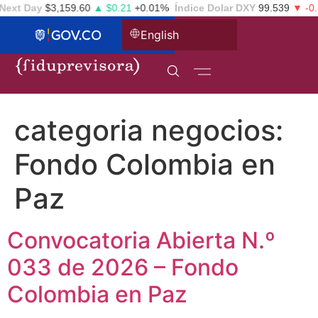
xt Day
$3,159.60
▲ $0.21
+0.01%
Índice Dolar DXY
99.539
▼ -0.39
English
categoria negocios:
Fondo Colombia en
Paz
Convocatoria Abierta N.º
033 de 2026 – Fondo
Colombia en Paz