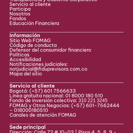
Servicio al cliente
Participa ​
Nosotros
Fondos
Educación Financiera
Información
Sitio Web FOMAG
Código de conducta
Defensor del consumidor financiero
Políticas
Accesibilidad
Notificaciones judiciales:
notjudicial@fiduprevisora.com.co
Mapa del sitio
Servicio al cliente
Bogotá:
(+57) 601 7566633
Línea gratuita nacional: 01 8000 180 510
Fondo de inversión colectiva:
310 221 3245
FOMAG y Otros Negocios: (+57) 601-7562444
– 018000180510
Canales de atención FOMAG
Sede principal
Dirección: Calle 72 # 10-03 | Pisos 4, 5, 8, 9 -