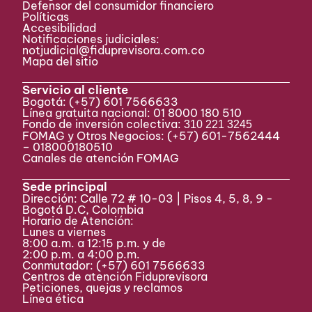
Defensor del consumidor financiero
Políticas
Accesibilidad
Notificaciones judiciales:
notjudicial@fiduprevisora.com.co
Mapa del sitio
Servicio al cliente
Bogotá:
(+57) 601 7566633
Línea gratuita nacional: 01 8000 180 510
Fondo de inversión colectiva:
310 221 3245
FOMAG y Otros Negocios: (+57) 601-7562444
– 018000180510
Canales de atención FOMAG
Sede principal
Dirección: Calle 72 # 10-03 | Pisos 4, 5, 8, 9 -
Bogotá D.C, Colombia
Horario de Atención:
Lunes a viernes
8:00 a.m. a 12:15 p.m. y de
2:00 p.m. a 4:00 p.m.
Conmutador:
(+57) 601 7566633
Centros de atención Fiduprevisora
Peticiones, quejas y reclamos
Línea ética