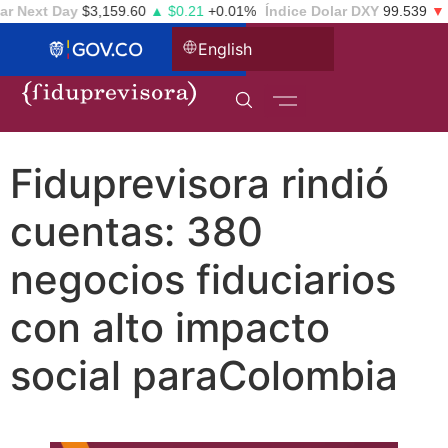
r Next Day
$3,159.60
▲ $0.21
+0.01%
Índice Dolar DXY
99.539
▼ -
English
Fiduprevisora rindió
cuentas: 380
negocios fiduciarios
con alto impacto
social paraColombia