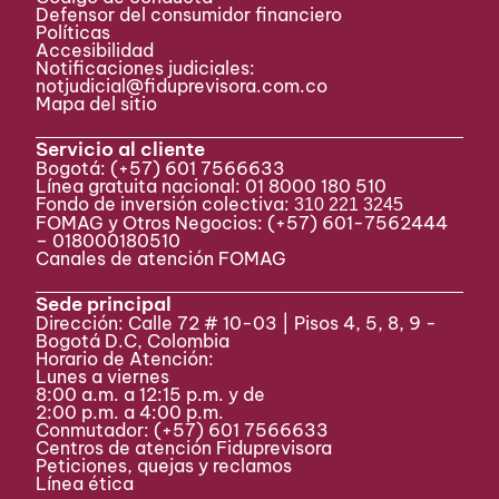
Defensor del consumidor financiero
Políticas
Accesibilidad
Notificaciones judiciales:
notjudicial@fiduprevisora.com.co
Mapa del sitio
Servicio al cliente
Bogotá:
(+57) 601 7566633
Línea gratuita nacional: 01 8000 180 510
Fondo de inversión colectiva:
310 221 3245
FOMAG y Otros Negocios: (+57) 601-7562444
– 018000180510
Canales de atención FOMAG
Sede principal
Dirección: Calle 72 # 10-03 | Pisos 4, 5, 8, 9 -
Bogotá D.C, Colombia
Horario de Atención:
Lunes a viernes
8:00 a.m. a 12:15 p.m. y de
2:00 p.m. a 4:00 p.m.
Conmutador:
(+57) 601 7566633
Centros de atención Fiduprevisora
Peticiones, quejas y reclamos
Línea ética