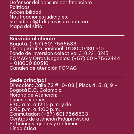
Defensor del consumidor financiero
Políticas
Accesibilidad
Notificaciones judiciales:
notjudicial@fiduprevisora.com.co
Mapa del sitio
Servicio al cliente
Bogotá:
(+57) 601 7566633
Línea gratuita nacional: 01 8000 180 510
Fondo de inversión colectiva:
310 221 3245
FOMAG y Otros Negocios: (+57) 601-7562444
– 018000180510
Canales de atención FOMAG
Sede principal
Dirección: Calle 72 # 10-03 | Pisos 4, 5, 8, 9 -
Bogotá D.C, Colombia
Horario de Atención:
Lunes a viernes
8:00 a.m. a 12:15 p.m. y de
2:00 p.m. a 4:00 p.m.
Conmutador:
(+57) 601 7566633
Centros de atención Fiduprevisora
Peticiones, quejas y reclamos
Línea ética