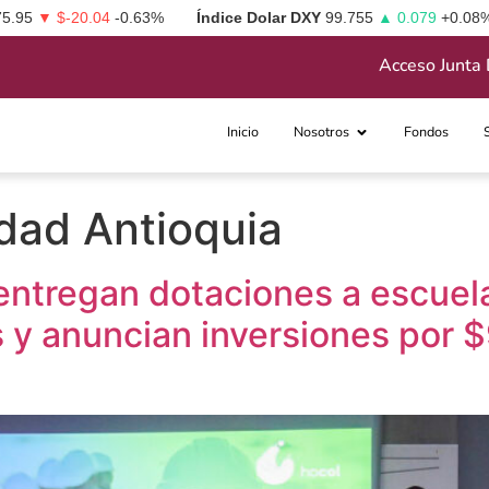
75.95
▼ $-20.04
-0.63%
Índice Dolar DXY
99.755
▲ 0.079
+0.08
Acceso Junta 
Inicio
Nosotros
Fondos
dad Antioquia
 entregan dotaciones a escuel
 y anuncian inversiones por $