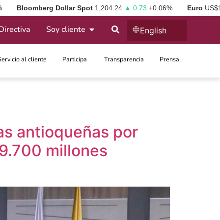
%
Bloomberg Dollar Spot
1,204.24
▲ 0.73
+0.06%
Euro
US$
Directiva
Soy cliente
English
Servicio al cliente
Participa ​
Transparencia
Prensa
as antioqueñas por
9.700 millones