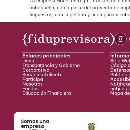
La empresa Hocol entregó 1.103 kits de cómpu
antioqueño, como parte del proyecto de impl
Impuestos, con la gestión y acompañamiento 
Enlaces principales
Informa
Inicio
Sitio W
Transparencia y Gobierno
Código 
Corporativo
Defensor
Servicio al cliente
Políticas
Participa ​
Accesibi
Nosotros
Notificac
Fondos
notjudic
Educación Financiera
Mapa del
Somos una
empresa