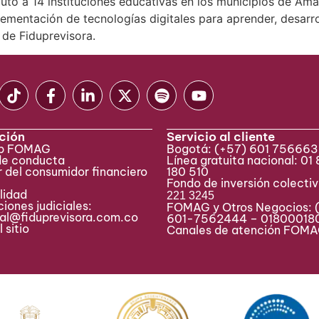
to a 14 instituciones educativas en los municipios de Amal
ementación de tecnologías digitales para aprender, desarr
de Fiduprevisora.
ción
Servicio al cliente
eb FOMAG
Bogotá:
(+57) 601 75666
de conducta
Línea gratuita nacional: 01
 del consumidor financiero
180 510
Fondo de inversión colecti
lidad
221 3245
iones judiciales:
FOMAG y Otros Negocios: 
ial@fiduprevisora.com.co
601-7562444 – 01800018
 sitio
Canales de atención FO