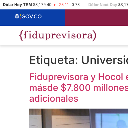
Dólar Hoy TRM
$3,179.40
▼ -25.11
-0.78
Dólar Next Day
$3,1
Etiqueta:
Universi
Fiduprevisora y Hocol
másde $7.800 millones
adicionales