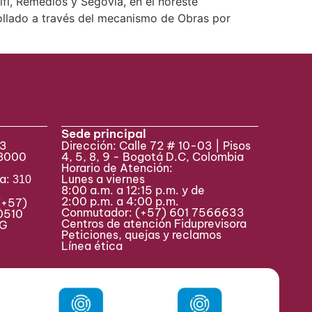
fi, Remedios y Segovia, en el noreste
ollado a través del mecanismo de Obras por
Sede principal
33
Dirección: Calle 72 # 10-03 | Pisos
 8000
4, 5, 8, 9 - Bogotá D.C, Colombia
Horario de Atención:
va:
Lunes a viernes
310
8:00 a.m. a 12:15 p.m. y de
2:00 p.m. a 4:00 p.m.
(+57)
Conmutador:
(+57) 601 7566633
0510
Centros de atención Fiduprevisora
MAG
Peticiones, quejas y reclamos
Línea ética