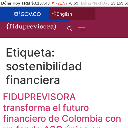
Dólar Hoy TRM
$3,157.43
▼ -21.97
-0.69
Dólar Next Day
$3,159.6
English
Etiqueta:
sostenibilidad
financiera
FIDUPREVISORA
transforma el futuro
financiero de Colombia con