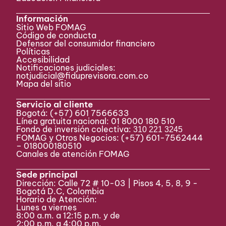
Información
Sitio Web FOMAG
Código de conducta
Defensor del consumidor financiero
Políticas
Accesibilidad
Notificaciones judiciales:
notjudicial@fiduprevisora.com.co
Mapa del sitio
Servicio al cliente
Bogotá:
(+57) 601 7566633
Línea gratuita nacional: 01 8000 180 510
Fondo de inversión colectiva:
310 221 3245
FOMAG y Otros Negocios: (+57) 601-7562444
– 018000180510
Canales de atención FOMAG
Sede principal
Dirección: Calle 72 # 10-03 | Pisos 4, 5, 8, 9 -
Bogotá D.C, Colombia
Horario de Atención:
Lunes a viernes
8:00 a.m. a 12:15 p.m. y de
2:00 p.m. a 4:00 p.m.