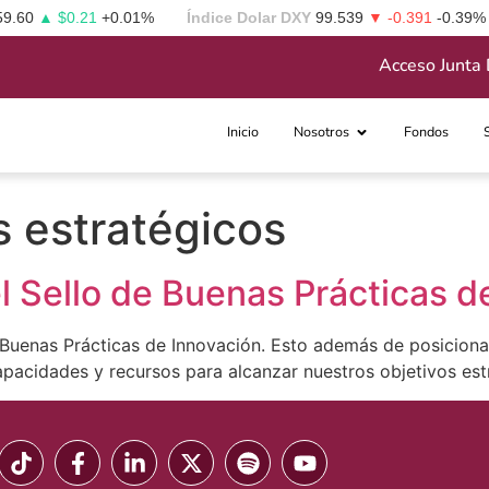
59.60
▲ $0.21
+0.01%
Índice Dolar DXY
99.539
▼ -0.391
-0.39%
Acceso Junta 
Inicio
Nosotros
Fondos
s estratégicos
l Sello de Buenas Prácticas d
 Buenas Prácticas de Innovación. Esto además de posicion
apacidades y recursos para alcanzar nuestros objetivos estr