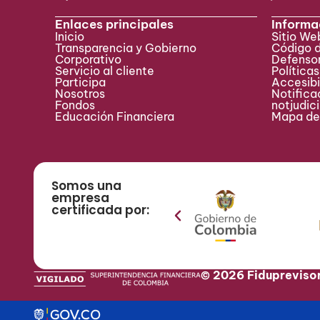
Enlaces principales
Informa
Inicio
Sitio W
Transparencia y Gobierno
Código 
Corporativo
Defensor
Servicio al cliente
Políticas
Participa ​
Accesibi
Nosotros
Notificac
Fondos
notjudic
Educación Financiera
Mapa del
Somos una
empresa
certificada por:
© 2026 Fidupreviso