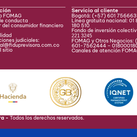
ción
Servicio al cliente
eb FOMAG
Bogotá:
(+57) 601 75666
de conducta
Línea gratuita nacional: 01
 del consumidor financiero
180 510
Fondo de inversión colecti
lidad
221 3245
iones judiciales:
FOMAG y Otros Negocios: 
ial@fiduprevisora.com.co
601-7562444 – 01800018
 sitio
Canales de atención FO
ra -
Todos los derechos reservados.