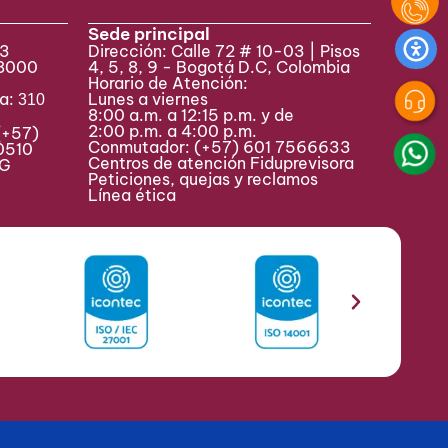
Sede principal
33
Dirección: Calle 72 # 10-03 | Pisos
 8000
4, 5, 8, 9 - Bogotá D.C, Colombia
Horario de Atención:
va:
Lunes a viernes
310
8:00 a.m. a 12:15 p.m. y de
2:00 p.m. a 4:00 p.m.
(+57)
Conmutador:
(+57) 601 7566633
0510
Centros de atención Fiduprevisora
MAG
Peticiones, quejas y reclamos
Línea ética