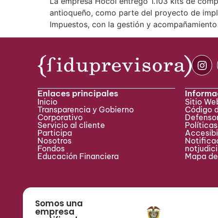
La empresa Hocol entregó 1.103 kits de cómpu
antioqueño, como parte del proyecto de impl
Impuestos, con la gestión y acompañamiento 
Enlaces principales
Informa
Inicio
Sitio W
Transparencia y Gobierno
Código 
Corporativo
Defensor
Servicio al cliente
Políticas
Participa ​
Accesibi
Nosotros
Notificac
Fondos
notjudic
Educación Financiera
Mapa del
Somos una
empresa