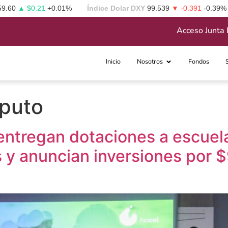
59.60
▲ $0.21
+0.01%
Índice Dolar DXY
99.539
▼ -0.391
-0.39%
Acceso Junta 
Inicio
Nosotros
Fondos
mputo
 entregan dotaciones a escuel
 y anuncian inversiones por $