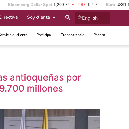
Bloomberg Dollar Spot
1,200.74
▼ -4.83
-0.4%
Euro
US$1.
Directiva
Soy cliente
English
Servicio al cliente
Participa ​
Transparencia
Prensa
as antioqueñas por
9.700 millones