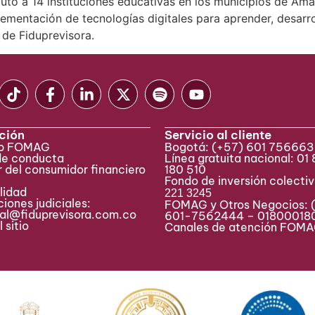
to a 14 instituciones educativas en los municipios de Amal
ementación de tecnologías digitales para aprender, desarr
de Fiduprevisora.
ción
Servicio al cliente
eb FOMAG
Bogotá:
(+57) 601 75666
de conducta
Línea gratuita nacional: 01
 del consumidor financiero
180 510
Fondo de inversión colecti
lidad
221 3245
iones judiciales:
FOMAG y Otros Negocios: 
ial@fiduprevisora.com.co
601-7562444 – 01800018
 sitio
Canales de atención FO