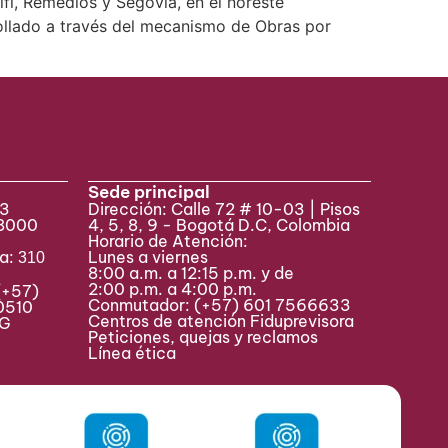
fi, Remedios y Segovia, en el noreste
ollado a través del mecanismo de Obras por
Sede principal
33
Dirección: Calle 72 # 10-03 | Pisos
 8000
4, 5, 8, 9 - Bogotá D.C, Colombia
Horario de Atención:
va:
Lunes a viernes
310
8:00 a.m. a 12:15 p.m. y de
2:00 p.m. a 4:00 p.m.
(+57)
Conmutador:
(+57) 601 7566633
0510
Centros de atención Fiduprevisora
MAG
Peticiones, quejas y reclamos
Línea ética