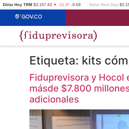
Dólar Hoy TRM
$3,157.43
▼ -21.97
-0.69
Dólar Next Day
$3,1
Etiqueta:
kits có
Fiduprevisora y Hocol
másde $7.800 millones
adicionales