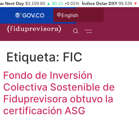
r Next Day
$3,159.60
▲ $0.21
+0.01%
Índice Dolar DXY
99.539
▼ -
English
Etiqueta:
FIC
Fondo de Inversión
Colectiva Sostenible de
Fiduprevisora obtuvo la
certificación ASG