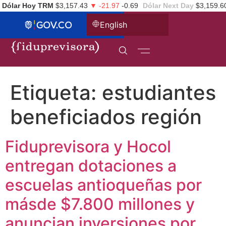
Dólar Hoy TRM
$3,157.43
▼ -21.97
-0.69
Dólar Next Day
$3,159.6
English
Etiqueta:
estudiantes
beneficiados región
Fiduprevisora y Hocol
entregan dotaciones a
escuelas antioqueñas por
másde $7.800 millones y
anuncian inversiones por