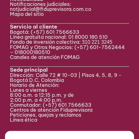
Notificaciones judiciales:
notjudicial@fiduprevisora.com.co
Mapa del sitio
Servicio al cliente
Bogotá:
(+57) 601 7566633
Línea gratuita nacional: 01 8000 180 510
Fondo de inversión colectiva:
310 221 3245
FOMAG y Otros Negocios: (+57) 601-7562444
– 018000180510
Canales de atención FOMAG
Sede principal
Dirección: Calle 72 # 10-03 | Pisos 4, 5, 8, 9 -
Bogotá D.C, Colombia
Horario de Atención:
Lunes a viernes
8:00 a.m. a 12:15 p.m. y de
2:00 p.m. a 4:00 p.m.
Conmutador:
(+57) 601 7566633
Centros de atención Fiduprevisora
Peticiones, quejas y reclamos
Línea ética