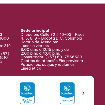
Sede principal
33
Dirección: Calle 72 # 10-03 | Pisos
 8000
4, 5, 8, 9 - Bogotá D.C, Colombia
Horario de Atención:
va:
Lunes a viernes
310
8:00 a.m. a 12:15 p.m. y de
2:00 p.m. a 4:00 p.m.
(+57)
Conmutador:
(+57) 601 7566633
0510
Centros de atención Fiduprevisora
MAG
Peticiones, quejas y reclamos
Línea ética