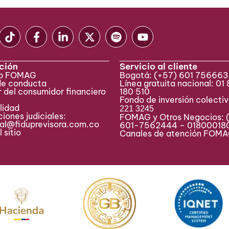
ción
Servicio al cliente
eb FOMAG
Bogotá:
(+57) 601 75666
de conducta
Línea gratuita nacional: 01
 del consumidor financiero
180 510
Fondo de inversión colecti
lidad
221 3245
iones judiciales:
FOMAG y Otros Negocios: 
ial@fiduprevisora.com.co
601-7562444 – 01800018
 sitio
Canales de atención FO