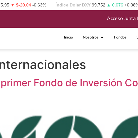
75.95
▼ $-20.04
-0.63%
Índice Dolar DXY
99.752
▲ 0.076
+0.08
Acceso Junta 
Inicio
Nosotros
Fondos
internacionales
 primer Fondo de Inversión Co