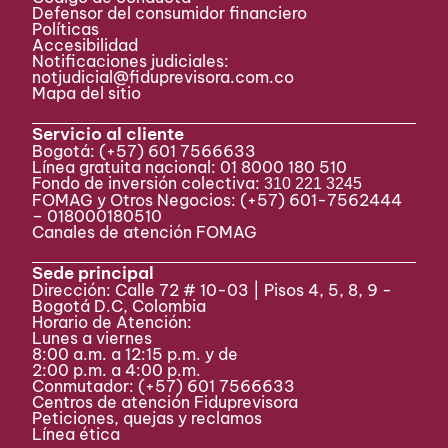
Defensor del consumidor financiero
Políticas
Accesibilidad
Notificaciones judiciales:
notjudicial@fiduprevisora.com.co
Mapa del sitio
Servicio al cliente
Bogotá:
(+57) 601 7566633
Línea gratuita nacional: 01 8000 180 510
Fondo de inversión colectiva:
310 221 3245
FOMAG y Otros Negocios: (+57) 601-7562444
– 018000180510
Canales de atención FOMAG
Sede principal
Dirección: Calle 72 # 10-03 | Pisos 4, 5, 8, 9 -
Bogotá D.C, Colombia
Horario de Atención:
Lunes a viernes
8:00 a.m. a 12:15 p.m. y de
2:00 p.m. a 4:00 p.m.
Conmutador:
(+57) 601 7566633
Centros de atención Fiduprevisora
Peticiones, quejas y reclamos
Línea ética