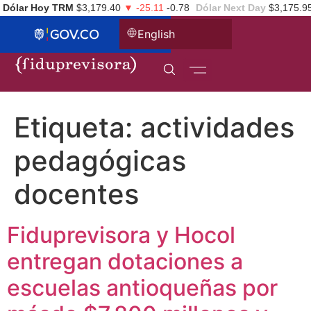
Dólar Hoy TRM
$3,179.40
▼ -25.11
-0.78
Dólar Next Day
$3,175.9
English
Etiqueta:
actividades
pedagógicas
docentes
Fiduprevisora y Hocol
entregan dotaciones a
escuelas antioqueñas por