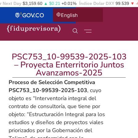
 Next Day
$3,159.60
▲ $0.21
+0.01%
Índice Dolar DXY
99.539
▼ -0.
English
PSC753_10-99539-2025-103
– Proyecta Enterritorio Juntos
Avanzamos-2025
Proceso de Selección Competitiva
PSC753_10-99539-2025-103
, cuyo
objeto es “Interventoría integral del
contrato de consultoría, que tiene por
objeto: “Estructuración Integral para los
estudios y diseños de proyectos viales
priorizados por la Gobernación del