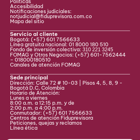
Políticas
Accesibilidad
Notificaciones judiciales:
notjudicial@fiduprevisora.com.co
Mapa del sitio
Servicio al cliente
Bogotá:
(+57) 601 7566633
Línea gratuita nacional: 01 8000 180 510
Fondo de inversión colectiva:
310 221 3245
FOMAG y Otros Negocios: (+57) 601-7562444
– 018000180510
Canales de atención FOMAG
Sede principal
Dirección: Calle 72 # 10-03 | Pisos 4, 5, 8, 9 -
Bogotá D.C, Colombia
Horario de Atención:
Lunes a viernes
8:00 a.m. a 12:15 p.m. y de
2:00 p.m. a 4:00 p.m.
Conmutador:
(+57) 601 7566633
Centros de atención Fiduprevisora
Peticiones, quejas y reclamos
Línea ética