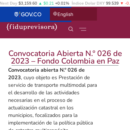
ext Day
$3,159.60
▲ $0.21
+0.01%
Índice Dolar DXY
99.539
▼ -0.3
English
Convocatoria Abierta N.º 026 de
2023 – Fondo Colombia en Paz
Convocatoria abierta N.º 026 de
2023
, cuyo objeto es Prestación de
servicio de transporte multimodal para
el desarrollo de las actividades
necesarias en el proceso de
actualización catastral en los
municipios, focalizados para la
implementación de la política pública