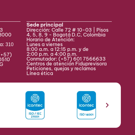
Sede principal
33
Dirección: Calle 72 # 10-03 | Pisos
 8000
4, 5, 8, 9 - Bogotá D.C, Colombia
Horario de Atención:
va:
Lunes a viernes
310
8:00 a.m. a 12:15 p.m. y de
2:00 p.m. a 4:00 p.m.
(+57)
Conmutador:
(+57) 601 7566633
0510
Centros de atención Fiduprevisora
MAG
Peticiones, quejas y reclamos
Línea ética