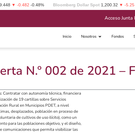
48
▼ -0.482
-0.48%
Bloomberg Dollar Spot
1,200.32
▼ -5.25
-0.
Acceso Junta 
Inicio
Nosotros
Fondos
erta N.º 002 de 2021 –
es: Contratar con autonomía técnica, financiera
zación de 19 cartillas sobre Servicios
ación Rural en Municipios PDET, a nivel
íctimas, desplazados, población en proceso de
luntaria de cultivos de uso ilícito), como un
nto para las poblaciones objetivo, y el diseño,
e comunicaciones que permita visibilizar las