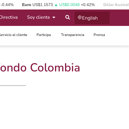
44%
Euro
US$1.1573
▲ US$0.0048
+0.42%
Dólar Australian
Directiva
Soy cliente
English
Servicio al cliente
Participa ​
Transparencia
Prensa
 Fondo Colombia