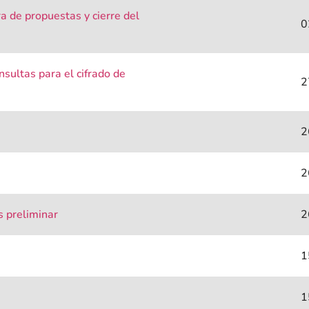
a de propuestas y cierre del
0
sultas para el cifrado de
2
2
2
s preliminar
2
1
1