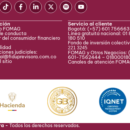
ción
Servicio al cliente
eb FOMAG
Bogotá:
(+57) 601 75666
de conducta
Línea gratuita nacional: 01
 del consumidor financiero
180 510
Fondo de inversión colecti
lidad
221 3245
iones judiciales:
FOMAG y Otros Negocios: 
ial@fiduprevisora.com.co
601-7562444 – 01800018
 sitio
Canales de atención FO
ra -
Todos los derechos reservados.