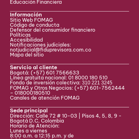
Educación Financiera
Información
Sitio Web FOMAG
Código de conducta
Defensor del consumidor financiero
Políticas
Accesibilidad
Notificaciones judiciales:
notjudicial@fiduprevisora.com.co
Mapa del sitio
Servicio al cliente
Bogotá:
(+57) 601 7566633
Línea gratuita nacional: 01 8000 180 510
Fondo de inversión colectiva:
310 221 3245
FOMAG y Otros Negocios: (+57) 601-7562444
– 018000180510
Canales de atención FOMAG
Sede principal
Dirección: Calle 72 # 10-03 | Pisos 4, 5, 8, 9 -
Bogotá D.C, Colombia
Horario de Atención:
Lunes a viernes
8:00 a.m. a 12:15 p.m. y de