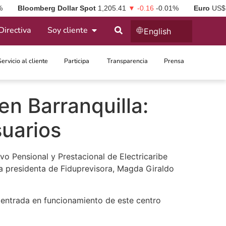
%
Bloomberg Dollar Spot
1,205.41
▼ -0.16
-0.01%
Euro
US$
Directiva
Soy cliente
English
Servicio al cliente
Participa ​
Transparencia
Prensa
n Barranquilla:
suarios
vo Pensional y Prestacional de Electricaribe
a presidenta de Fiduprevisora, Magda Giraldo
a entrada en funcionamiento de este centro