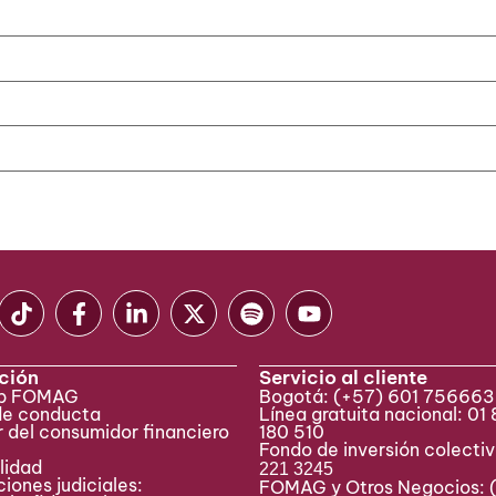
ción
Servicio al cliente
eb FOMAG
Bogotá:
(+57) 601 75666
de conducta
Línea gratuita nacional: 01
 del consumidor financiero
180 510
Fondo de inversión colecti
lidad
221 3245
iones judiciales:
FOMAG y Otros Negocios: 