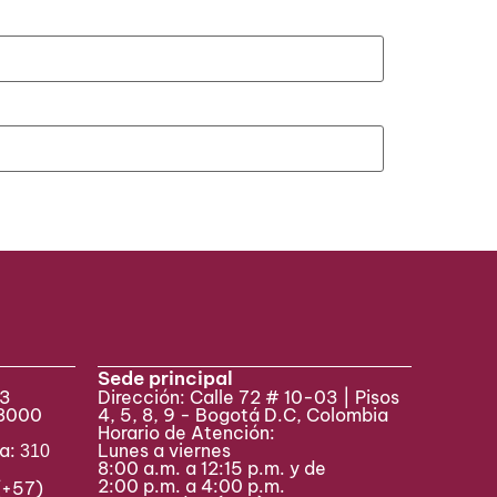
Sede principal
33
Dirección: Calle 72 # 10-03 | Pisos
 8000
4, 5, 8, 9 - Bogotá D.C, Colombia
Horario de Atención:
va:
Lunes a viernes
310
8:00 a.m. a 12:15 p.m. y de
2:00 p.m. a 4:00 p.m.
(+57)