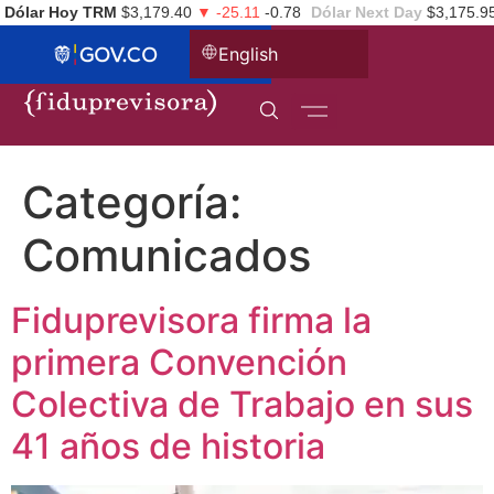
Dólar Hoy TRM
$3,179.40
▼ -25.11
-0.78
Dólar Next Day
$3,175.9
English
Categoría:
Comunicados
Fiduprevisora firma la
primera Convención
Colectiva de Trabajo en sus
41 años de historia