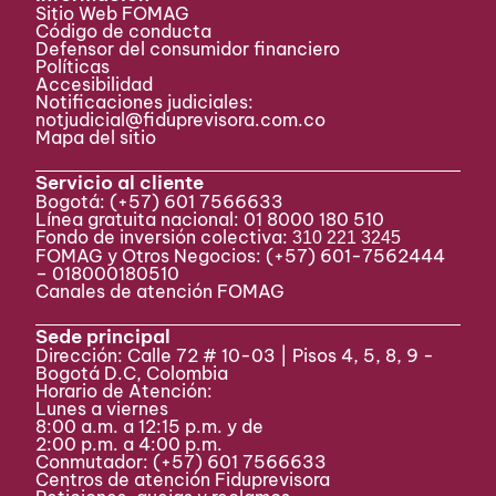
Sitio Web FOMAG
Código de conducta
Defensor del consumidor financiero
Políticas
Accesibilidad
Notificaciones judiciales:
notjudicial@fiduprevisora.com.co
Mapa del sitio
Servicio al cliente
Bogotá:
(+57) 601 7566633
Línea gratuita nacional: 01 8000 180 510
Fondo de inversión colectiva:
310 221 3245
FOMAG y Otros Negocios: (+57) 601-7562444
– 018000180510
Canales de atención FOMAG
Sede principal
Dirección: Calle 72 # 10-03 | Pisos 4, 5, 8, 9 -
Bogotá D.C, Colombia
Horario de Atención:
Lunes a viernes
8:00 a.m. a 12:15 p.m. y de
2:00 p.m. a 4:00 p.m.
Conmutador:
(+57) 601 7566633
Centros de atención Fiduprevisora