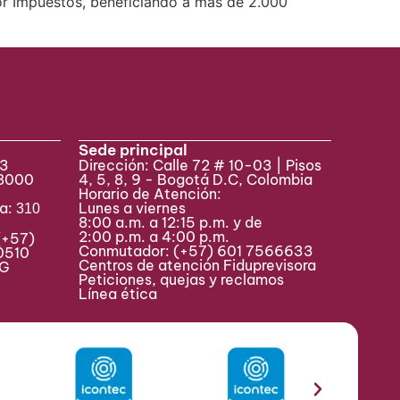
or Impuestos, beneficiando a más de 2.000
Sede principal
33
Dirección: Calle 72 # 10-03 | Pisos
 8000
4, 5, 8, 9 - Bogotá D.C, Colombia
Horario de Atención:
va:
Lunes a viernes
310
8:00 a.m. a 12:15 p.m. y de
2:00 p.m. a 4:00 p.m.
(+57)
Conmutador:
(+57) 601 7566633
0510
Centros de atención Fiduprevisora
MAG
Peticiones, quejas y reclamos
Línea ética