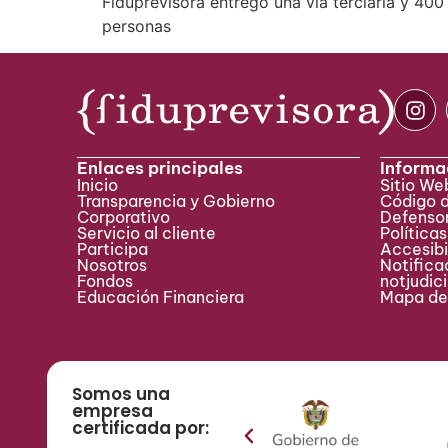
Fiduprevisora entregó una vía terciaria y 40
personas
Enlaces principales
Informa
Inicio
Sitio W
Transparencia y Gobierno
Código 
Corporativo
Defensor
Servicio al cliente
Políticas
Participa ​
Accesibi
Nosotros
Notificac
Fondos
notjudic
Educación Financiera
Mapa del
Somos una
empresa
certificada por: