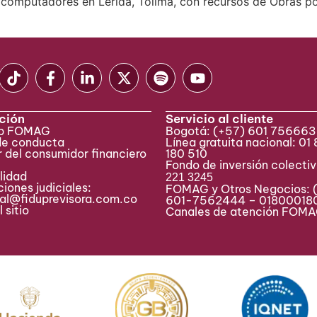
0 computadores en Lérida, Tolima, con recursos de Obras p
ción
Servicio al cliente
eb FOMAG
Bogotá:
(+57) 601 75666
de conducta
Línea gratuita nacional: 01
 del consumidor financiero
180 510
Fondo de inversión colecti
lidad
221 3245
iones judiciales:
FOMAG y Otros Negocios: 
ial@fiduprevisora.com.co
601-7562444 – 01800018
 sitio
Canales de atención FO