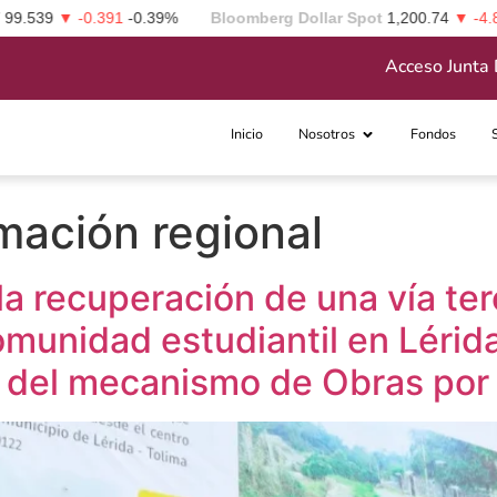
539
▼ -0.391
-0.39%
Bloomberg Dollar Spot
1,200.74
▼ -4.83
-0
Acceso Junta 
Inicio
Nosotros
Fondos
mación regional
la recuperación de una vía ter
omunidad estudiantil en Lérida
s del mecanismo de Obras por