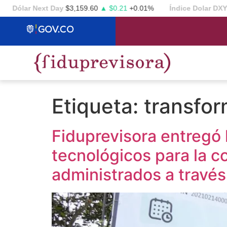
Dólar Next Day
$3,159.60
▲ $0.21
+0.01%
Índice Dolar DXY
99.
Etiqueta:
transfor
Fiduprevisora entregó 
tecnológicos para la c
administrados a travé