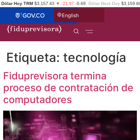
Dólar Hoy TRM
$3,157.43
▼ -21.97
-0.69
Dólar Next Day
$3,159.6
English
Etiqueta:
tecnología
Fiduprevisora termina
proceso de contratación de
computadores