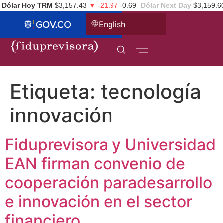
Dólar Hoy TRM
$3,157.43
▼ -21.97
-0.69
Dólar Next Day
$3,159.6
English
Etiqueta:
tecnología
innovación
Fiduprevisora y Universidad
EAN firman convenio de
cooperación paradesarrollo
e innovación en el sector
financiero