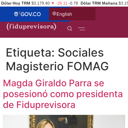
Dólar Hoy TRM
$3,179.40
▼ -25.11
-0.78
Dólar TRM Mañana
$3,1
English
Etiqueta:
Sociales
Magisterio FOMAG
Magda Giraldo Parra se
posesionó como presidenta
de Fiduprevisora