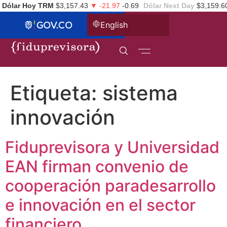
Dólar Hoy TRM
$3,157.43
▼ -21.97
-0.69
Dólar Next Day
$3,159.6
English
Etiqueta:
sistema
innovación
Fiduprevisora y Universidad
EAN firman convenio de
cooperación paradesarrollo
e innovación en el sector
financiero