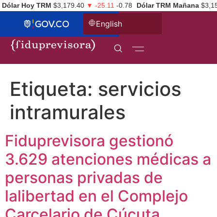
Dólar Hoy TRM
$3,179.40
▼ -25.11
-0.78
Dólar TRM Mañana
$3,1
English
Etiqueta:
servicios
intramurales
Fiduprevisora gestionó
3.629 atenciones médicas a
personas privadas de
lalibertad en el Complejo
Carcelario de Cúcuta