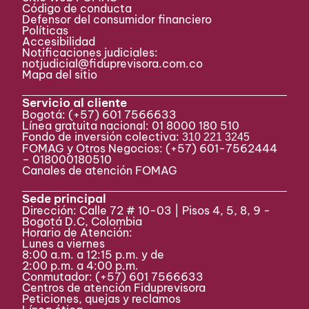
Código de conducta
Defensor del consumidor financiero
Políticas
Accesibilidad
Notificaciones judiciales:
notjudicial@fiduprevisora.com.co
Mapa del sitio
Servicio al cliente
Bogotá:
(+57) 601 7566633
Línea gratuita nacional: 01 8000 180 510
Fondo de inversión colectiva:
310 221 3245
FOMAG y Otros Negocios: (+57) 601-7562444
– 018000180510
Canales de atención FOMAG
Sede principal
Dirección: Calle 72 # 10-03 | Pisos 4, 5, 8, 9 -
Bogotá D.C, Colombia
Horario de Atención:
Lunes a viernes
8:00 a.m. a 12:15 p.m. y de
2:00 p.m. a 4:00 p.m.
Conmutador:
(+57) 601 7566633
Centros de atención Fiduprevisora
Peticiones, quejas y reclamos