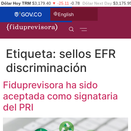
Dólar Hoy TRM
$3,179.40
▼ -25.11
-0.78
Dólar Next Day
$3,175.9
English
Etiqueta:
sellos EFR
discriminación
Fiduprevisora ha sido
aceptada como signataria
del PRI