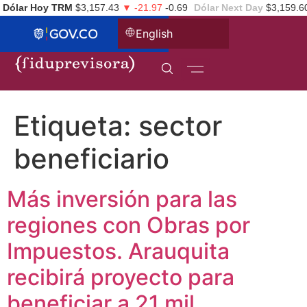
Dólar Hoy TRM
$3,157.43
▼ -21.97
-0.69
Dólar Next Day
$3,159.6
English
Etiqueta:
sector
beneficiario
Más inversión para las
regiones con Obras por
Impuestos. Arauquita
recibirá proyecto para
beneficiar a 21 mil