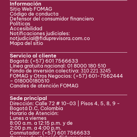
Información
Sitio Web FOMAG
Código de conducta
Defensor del consumidor financiero
Políticas
Accesibilidad
Notificaciones judiciales:
notjudicial@fiduprevisora.com.co
Mapa del sitio
Servicio al cliente
Bogotá:
(+57) 601 7566633
Línea gratuita nacional: 01 8000 180 510
Fondo de inversión colectiva:
310 221 3245
FOMAG y Otros Negocios: (+57) 601-7562444
– 018000180510
Canales de atención FOMAG
Sede principal
Dirección: Calle 72 # 10-03 | Pisos 4, 5, 8, 9 -
Bogotá D.C, Colombia
Horario de Atención:
Lunes a viernes
8:00 a.m. a 12:15 p.m. y de
2:00 p.m. a 4:00 p.m.
Conmutador:
(+57) 601 7566633