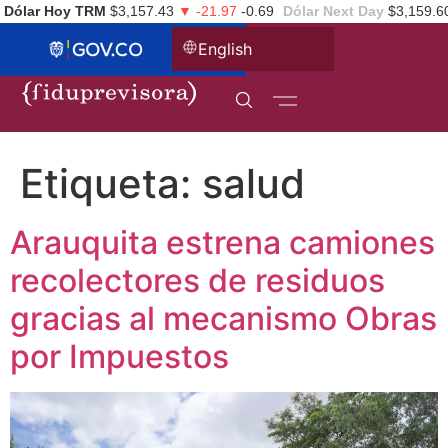
Dólar Hoy TRM
$3,157.43
▼ -21.97
-0.69
Dólar Next Day
$3,159.6
English
Etiqueta:
salud
Arauquita estrena camiones
recolectores de residuos
gracias al mecanismo Obras
por Impuestos