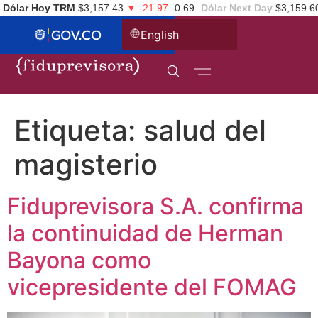
Dólar Hoy TRM
$3,157.43
▼ -21.97
-0.69
Dólar Next Day
$3,159.6
English
Etiqueta:
salud del
magisterio
Fiduprevisora S.A. confirma
la continuidad de Herman
Bayona como
vicepresidente del FOMAG