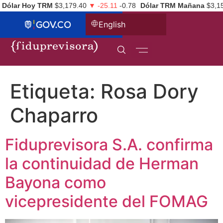
Dólar Hoy TRM
$3,179.40
▼ -25.11
-0.78
Dólar TRM Mañana
$3,1
English
Etiqueta:
Rosa Dory
Chaparro
Fiduprevisora S.A. confirma
la continuidad de Herman
Bayona como
vicepresidente del FOMAG