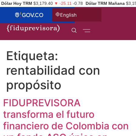
Dólar Hoy TRM
$3,179.40
▼ -25.11
-0.78
Dólar TRM Mañana
$3,1
English
Etiqueta:
rentabilidad con
propósito
FIDUPREVISORA
transforma el futuro
financiero de Colombia con