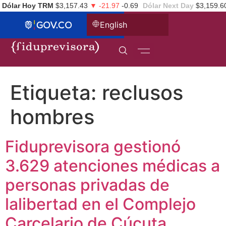
Dólar Hoy TRM
$3,157.43
▼ -21.97
-0.69
Dólar Next Day
$3,159.6
English
Etiqueta:
reclusos
hombres
Fiduprevisora gestionó
3.629 atenciones médicas a
personas privadas de
lalibertad en el Complejo
Carcelario de Cúcuta