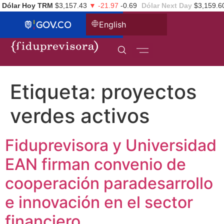
Dólar Hoy TRM
$3,157.43
▼ -21.97
-0.69
Dólar Next Day
$3,159.6
English
Etiqueta:
proyectos
verdes activos
Fiduprevisora y Universidad
EAN firman convenio de
cooperación paradesarrollo
e innovación en el sector
financiero