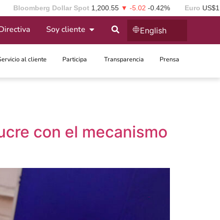
Bloomberg Dollar Spot
1,200.55
▼ -5.02
-0.42%
Euro
US$1
Directiva
Soy cliente
English
Servicio al cliente
Participa ​
Transparencia
Prensa
Sucre con el mecanismo