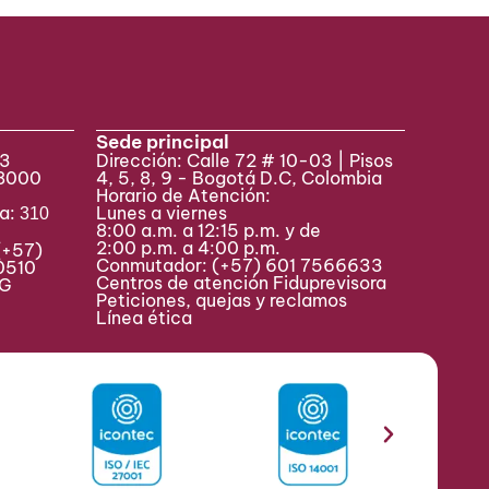
Sede principal
33
Dirección: Calle 72 # 10-03 | Pisos
 8000
4, 5, 8, 9 - Bogotá D.C, Colombia
Horario de Atención:
va:
Lunes a viernes
310
8:00 a.m. a 12:15 p.m. y de
2:00 p.m. a 4:00 p.m.
(+57)
Conmutador:
(+57) 601 7566633
0510
Centros de atención Fiduprevisora
MAG
Peticiones, quejas y reclamos
Línea ética