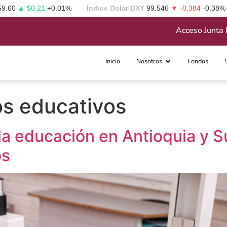
59.60
▲ $0.21
+0.01%
Índice Dolar DXY
99.546
▼ -0.384
-0.38%
Acceso Junta 
Inicio
Nosotros
Fondos
os educativos
 la educación en Antioquia y 
os