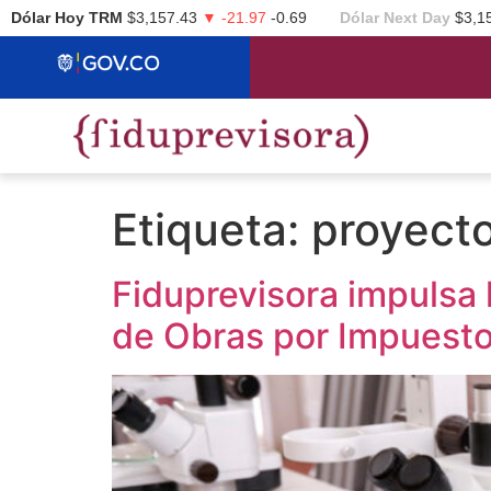
Dólar Hoy TRM
$3,157.43
▼ -21.97
-0.69
Dólar Next Day
$3,1
Etiqueta:
proyect
Fiduprevisora impulsa
de Obras por Impuest