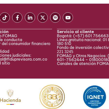
ción
Servicio al cliente
eb FOMAG
Bogotá:
(+57) 601 75666
de conducta
Línea gratuita nacional: 01
 del consumidor financiero
180 510
Fondo de inversión colecti
lidad
221 3245
iones judiciales:
FOMAG y Otros Negocios: 
ial@fiduprevisora.com.co
601-7562444 – 01800018
 sitio
Canales de atención FO